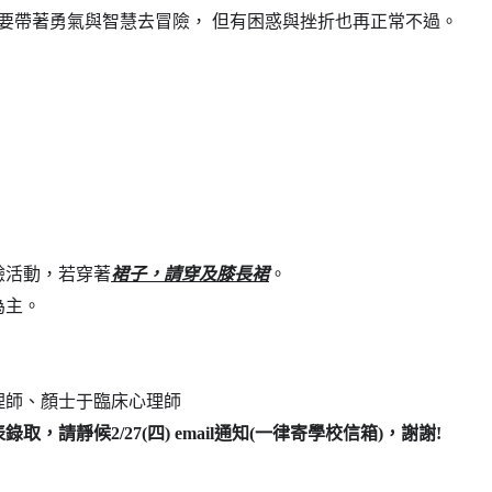
要帶著勇氣與智慧去冒險，
但有困惑與挫折也再正常不過。
驗活動，若穿著
裙子，請穿及膝長裙
。
為主。
理師、顏士于臨床心理師
表錄取，請靜候
2/27(
四
) email
通知
(
一律寄學校信箱
)
，謝謝
!