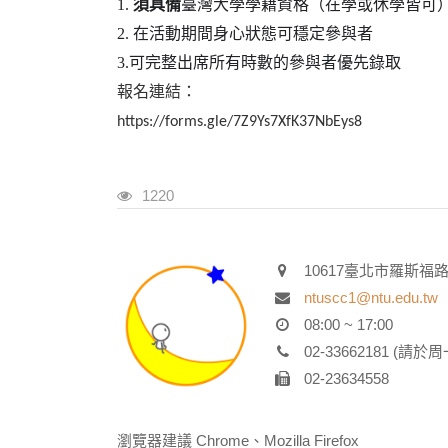
1.
須具備
臺灣大學學籍資格（在學或休學皆可
2.
在活動期間身心狀態可穩定參與者
3.
可完整出席所有時數的參與者優先錄取
報名連結：
https://forms.gle/7Z9Ys7XfK37NbEys8
瀏覽人次
1220
10617臺北市羅斯福
ntuscc1@ntu.edu.tw
08:00 ~ 17:00
02-33662181 (請於周
02-23634558
瀏覽器建議 Chrome、Mozilla Firefox