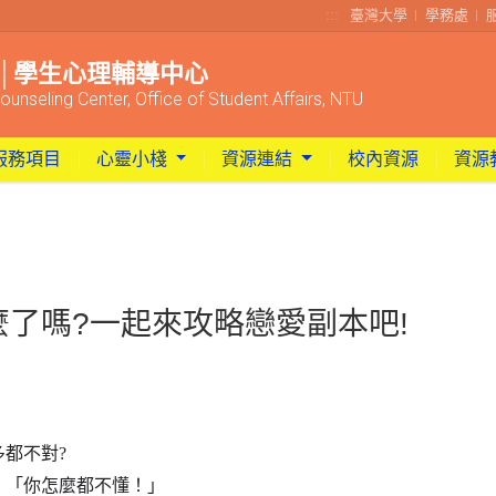
:::
臺灣大學
學務處
│學生心理輔導中心
ounseling Center, Office of Student Affairs, NTU
服務項目
心靈小棧
資源連結
校內資源
資源
情怎麼了嗎?一起來攻略戀愛副本吧!
多都不對
?
：「你怎麼都不懂！」