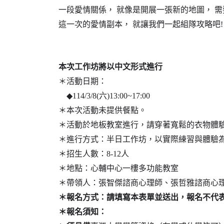
一段愛情關係，
就像是開展一張新的地圖，
需
這一次的愛情副本，
就讓我們一起組隊攻略吧
!
本次工作坊將以中文形式進行
＊活動日期：
◆114/3/8(
六
)13:00~17:00
＊本次活動未提供餐點。
＊活動於地板教室進行，請穿著寬鬆的衣物體
＊進行方式：半日工作坊，以實際練習與體驗
＊招生人數：
8-12
人
＊地點：心輔中心一樓多功能教室
＊帶領人：張智傑諮商心理師、張哲雅諮商心
＊報名方式：請填寫本表單並送出，報名不代
＊報名須知：